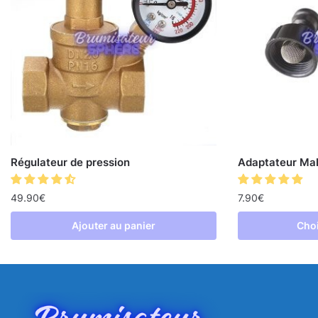
Régulateur de pression
Adaptateur Mal
49.90
€
7.90
€
Ajouter au panier
Choi